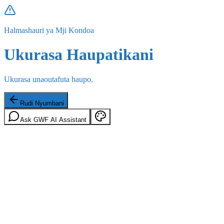
Halmashauri ya Mji Kondoa
Ukurasa Haupatikani
Ukurasa unaoutafuta haupo.
Rudi Nyumbani
Ask GWF AI Assistant