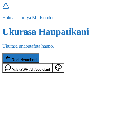
Halmashauri ya Mji Kondoa
Ukurasa Haupatikani
Ukurasa unaoutafuta haupo.
Rudi Nyumbani
Ask GWF AI Assistant