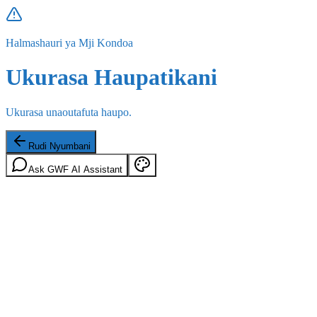
Halmashauri ya Mji Kondoa
Ukurasa Haupatikani
Ukurasa unaoutafuta haupo.
Rudi Nyumbani
Ask GWF AI Assistant