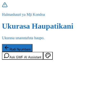
Halmashauri ya Mji Kondoa
Ukurasa Haupatikani
Ukurasa unaoutafuta haupo.
Rudi Nyumbani
Ask GWF AI Assistant