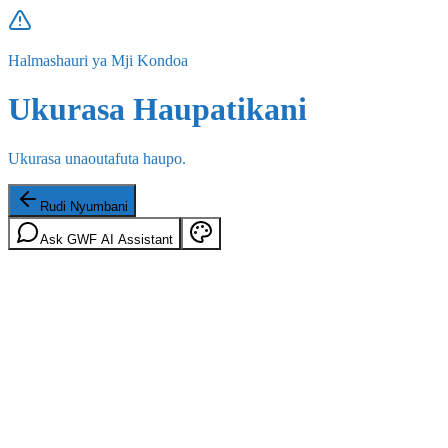
Halmashauri ya Mji Kondoa
Ukurasa Haupatikani
Ukurasa unaoutafuta haupo.
Rudi Nyumbani
Ask GWF AI Assistant